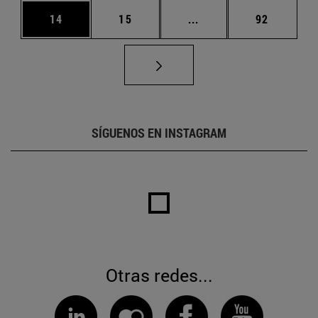
Página
Página
Páginas intermedias U
Página
14
15
...
92
SÍGUENOS EN INSTAGRAM
Otras redes...