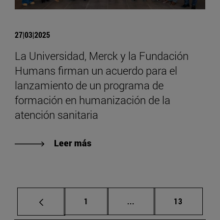
27|03|2025
La Universidad, Merck y la Fundación
Humans firman un acuerdo para el
lanzamiento de un programa de
formación en humanización de la
atención sanitaria
Leer más
Página
Páginas intermedias Us
Página
1
...
13