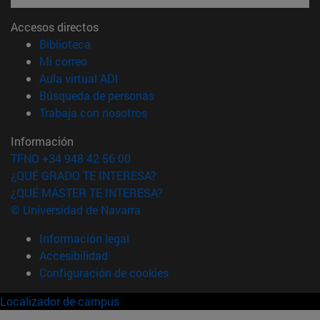
Accesos directos
(abre en nueva ventana)
Biblioteca
(abre en nueva ventana)
Mi correo
(abre en nueva ventana)
Aula virtual ADI
(abre en nueva ventana)
Búsqueda de personas
(abre en nueva ventana)
Trabaja con nosotros
Información
TFNO +34 948 42 56 00
¿QUÉ GRADO TE INTERESA?
¿QUÉ MÁSTER TE INTERESA?
© Universidad de Navarra
Información legal
Accesibilidad
Configuración de cookies
Localizador de campus