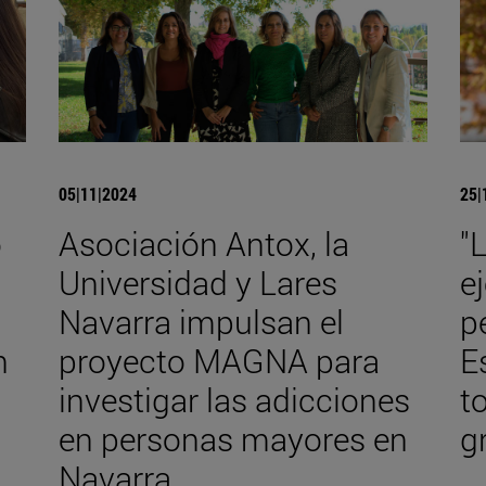
05|11|2024
25|
o
Asociación Antox, la
"
Universidad y Lares
e
Navarra impulsan el
p
n
proyecto MAGNA para
E
investigar las adicciones
t
en personas mayores en
g
Navarra