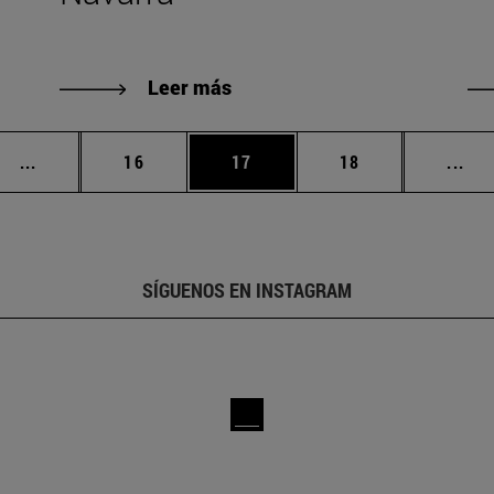
Leer más
Páginas intermedias Use TAB para desplazarse.
Página
Página
Página
Pág
...
16
17
18
...
SÍGUENOS EN INSTAGRAM