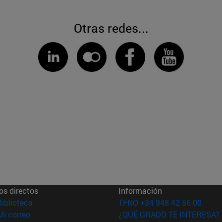
Otras redes...
os directos
Información
(abre en nueva ventana)
Biblioteca
TFNO +34 948 42 56 00
(abre en nueva ventana)
Mi correo
¿QUÉ GRADO TE INTERESA?