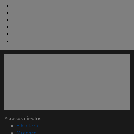
Accesos directos
(abre en nueva ventana)
Biblioteca
(abre en nueva ventana)
Mi correo