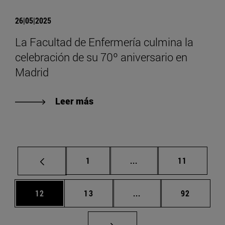
26|05|2025
La Facultad de Enfermería culmina la
celebración de su 70º aniversario en
Madrid
Leer más
Página
Páginas intermedias Us
Página
1
...
11
Página
Página
Páginas intermedias U
Página
12
13
...
92