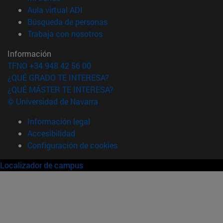
(abre en nueva ventana)
Aula virtual ADI
(abre en nueva ventana)
Búsqueda de personas
(abre en nueva ventana)
Trabaja con nosotros
Información
TFNO +34 948 42 56 00
¿QUÉ GRADO TE INTERESA?
¿QUÉ MÁSTER TE INTERESA?
© Universidad de Navarra
Información legal
Accesibilidad
Configuración de cookies
Localizador de campus