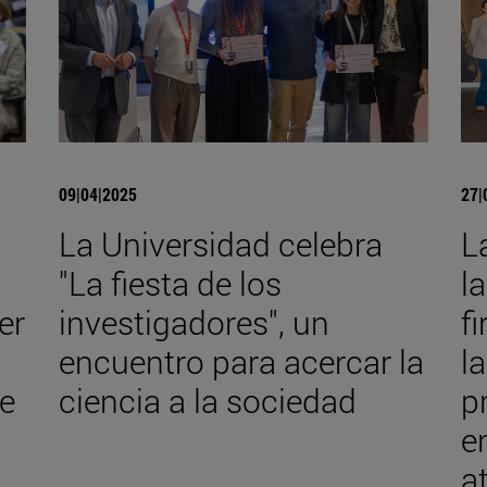
09|04|2025
27|
La Universidad celebra
L
"La fiesta de los
l
er
investigadores", un
f
encuentro para acercar la
l
e
ciencia a la sociedad
p
e
a