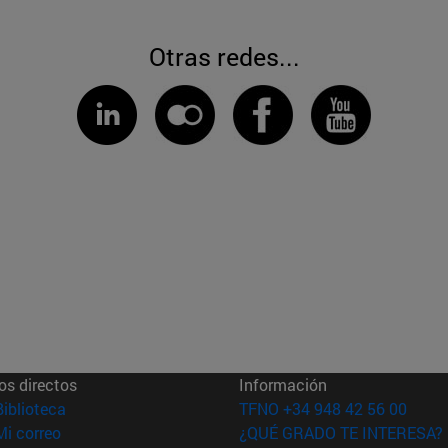
Otras redes...
os directos
Información
(abre en nueva ventana)
Biblioteca
TFNO +34 948 42 56 00
(abre en nueva ventana)
Mi correo
¿QUÉ GRADO TE INTERESA?