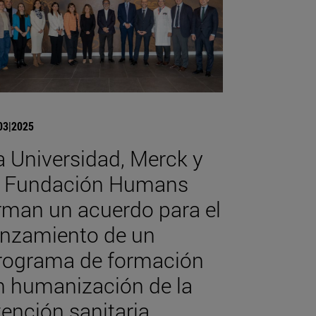
03|2025
a Universidad, Merck y
a Fundación Humans
irman un acuerdo para el
anzamiento de un
rograma de formación
n humanización de la
tención sanitaria