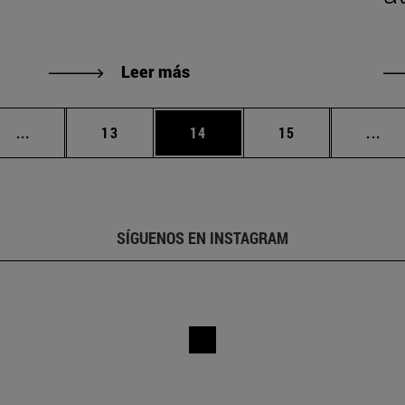
Leer más
Páginas intermedias Use TAB para desplazarse.
Página
Página
Página
Pág
...
13
14
15
...
SÍGUENOS EN INSTAGRAM