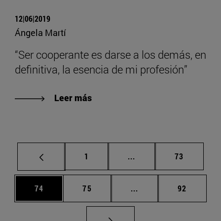
12|06|2019
Ángela Martí
“Ser cooperante es darse a los demás, en
definitiva, la esencia de mi profesión”
Leer más
Página
Páginas intermedias Us
Página
1
...
73
Página
Página
Páginas intermedias U
Página
74
75
...
92