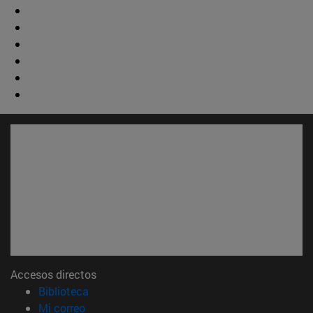
Accesos directos
(abre en nueva ventana)
Biblioteca
(abre en nueva ventana)
Mi correo