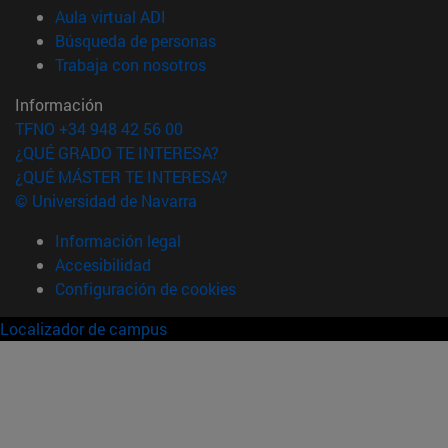
(abre en nueva ventana)
Aula virtual ADI
(abre en nueva ventana)
Búsqueda de personas
(abre en nueva ventana)
Trabaja con nosotros
Información
TFNO +34 948 42 56 00
¿QUÉ GRADO TE INTERESA?
¿QUÉ MÁSTER TE INTERESA?
© Universidad de Navarra
Información legal
Accesibilidad
Configuración de cookies
Localizador de campus