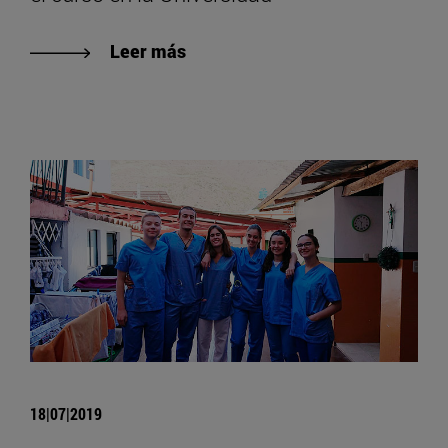
Leer más
18|07|2019