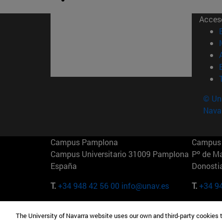
Acces
© Uni
Nava
Campus Pamplona
Campus 
Campus Universitario 31009 Pamplona
Pº de M
España
Donosti
T.
+34 948 42 56 00
info@unav.es
T.
+34 9
Campus Madrid (IESE)
Campus 
The University of Navarra website uses our own and third-party cookies 
Camino del Cerro Águila 3 28023
165 W 5