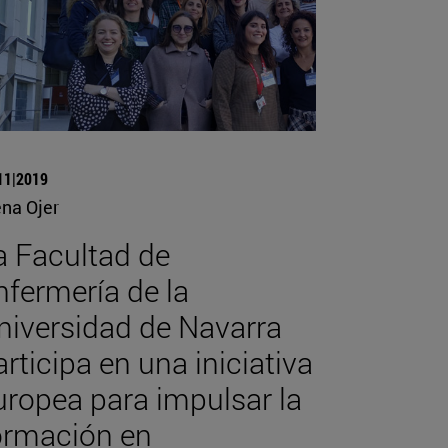
11|2019
ena Ojer
a Facultad de
nfermería de la
niversidad de Navarra
articipa en una iniciativa
uropea para impulsar la
ormación en