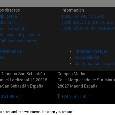
os directos
Información
(abre en nueva ventana)
Biblioteca
TFNO +34 948 42 56 00
(abre en nueva ventana)
Mi correo
¿QUÉ GRADO TE INTERESA?
(abre en nueva ventana)
Aula virtual ADI
¿QUÉ MÁSTER TE INTERESA
(abre en nueva ventana)
Búsqueda de personas
(abre en nueva ventana)
Trabaja con nosotros
versidad de
Información legal
rra
Accesibilidad
Configuración de coo
Donostia-San Sebastián
Campus Madrid
anuel Lardizabal 13 20018
Calle Marquesado de Sta. Marta
a-San Sebastián España
28027 Madrid España
43 21 98 77
T.
+34 914 51 43 41
Nueva York (IESE)
Campus Munich (IESE)
to store and retrieve information when you browse.
7th St 10019-2201 Nueva York
Maria-Theresia-Straße 15 8167