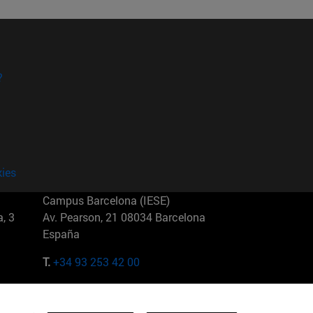
?
kies
Campus Barcelona (IESE)
, 3
Av. Pearson, 21 08034 Barcelona
España
T.
+34 93 253 42 00
Campus Sao Paulo (IESE)
5
Rua Martiniano de Carvalho, 573