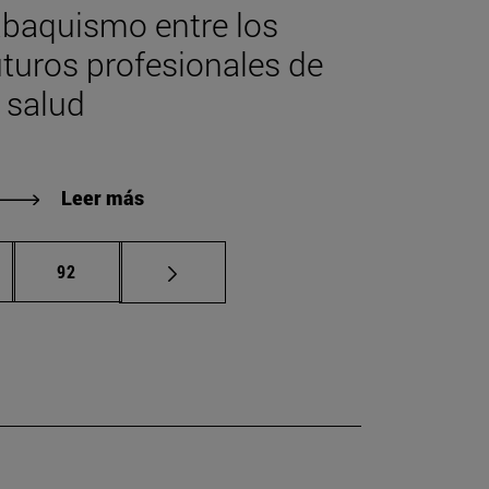
abaquismo entre los
uturos profesionales de
a salud
Leer más
inas intermedias Use TAB para desplazarse.
Página
92