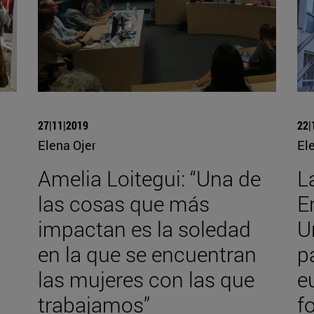
27|11|2019
22|
Elena Ojer
El
Amelia Loitegui: “Una de
L
las cosas que más
E
n
impactan es la soledad
U
en la que se encuentran
p
las mujeres con las que
e
trabajamos”
f