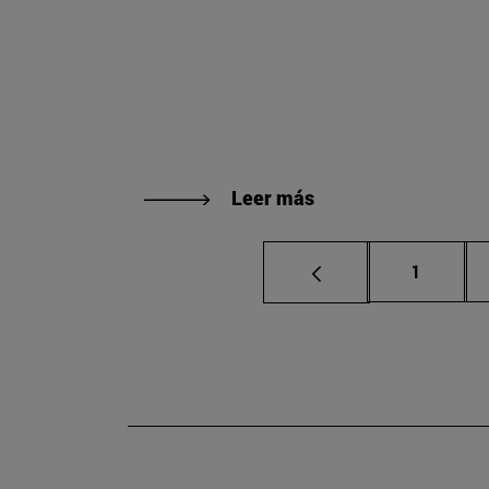
Leer más
Página
1