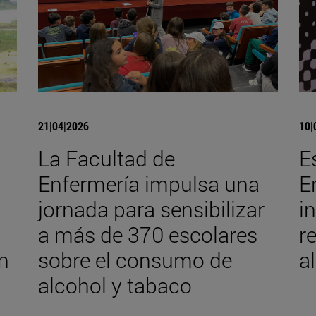
21|04|2026
10|
La Facultad de
E
Enfermería impulsa una
E
jornada para sensibilizar
i
a más de 370 escolares
r
n
sobre el consumo de
a
alcohol y tabaco