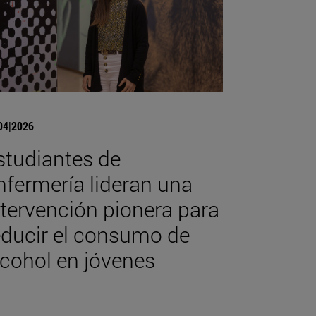
04|2026
studiantes de
nfermería lideran una
ntervención pionera para
educir el consumo de
lcohol en jóvenes