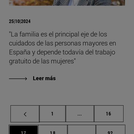
25|10|2024
"La familia es el principal eje de los
cuidados de las personas mayores en
España y depende todavía del trabajo
gratuito de las mujeres"
Leer más
Página
Páginas intermedias Us
Página
1
...
16
Página
Página
Páginas intermedias U
Página
17
18
...
92