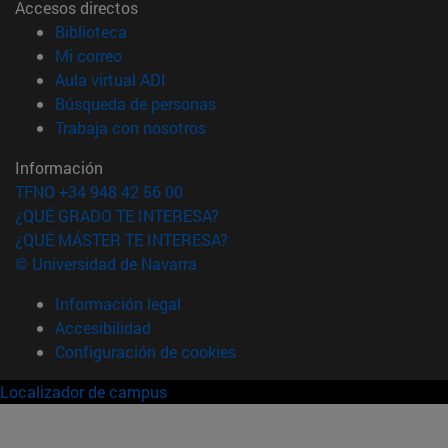
Accesos directos
(abre en nueva ventana)
Biblioteca
(abre en nueva ventana)
Mi correo
(abre en nueva ventana)
Aula virtual ADI
(abre en nueva ventana)
Búsqueda de personas
(abre en nueva ventana)
Trabaja con nosotros
Información
TFNO +34 948 42 56 00
¿QUÉ GRADO TE INTERESA?
¿QUÉ MÁSTER TE INTERESA?
© Universidad de Navarra
Información legal
Accesibilidad
Configuración de cookies
Localizador de campus