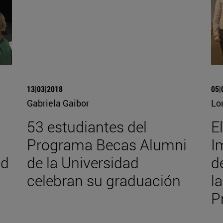
13|03|2018
05|
Gabriela Gaibor
Lo
53 estudiantes del
E
n
Programa Becas Alumni
I
ad
de la Universidad
d
celebran su graduación
l
P