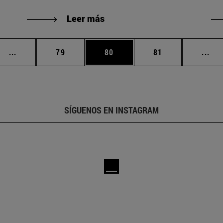
Leer más
Páginas intermedias Use TAB para desplazarse.
Página
Página
Página
Pág
...
79
80
81
...
SÍGUENOS EN INSTAGRAM