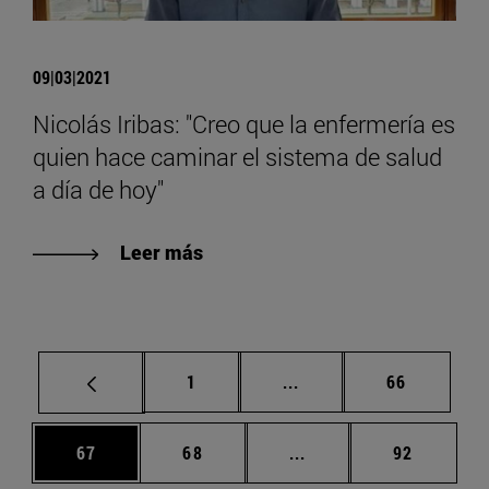
09|03|2021
Nicolás Iribas: "Creo que la enfermería es
quien hace caminar el sistema de salud
a día de hoy"
Leer más
Página
Páginas intermedias Us
Página
1
...
66
Página
Página
Páginas intermedias U
Página
67
68
...
92