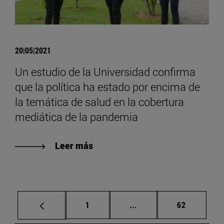
20|05|2021
Un estudio de la Universidad confirma
que la política ha estado por encima de
la temática de salud en la cobertura
mediática de la pandemia
Leer más
Página
Páginas intermedias Us
Página
1
...
62