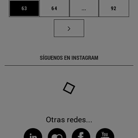
Página
Página
Páginas intermedias U
Página
63
64
...
92
SÍGUENOS EN INSTAGRAM
Otras redes...