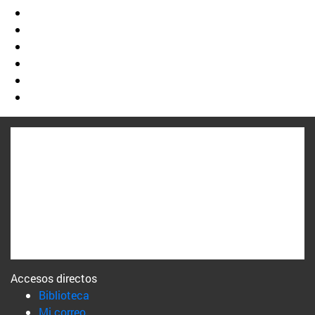
Accesos directos
(abre en nueva ventana)
Biblioteca
(abre en nueva ventana)
Mi correo