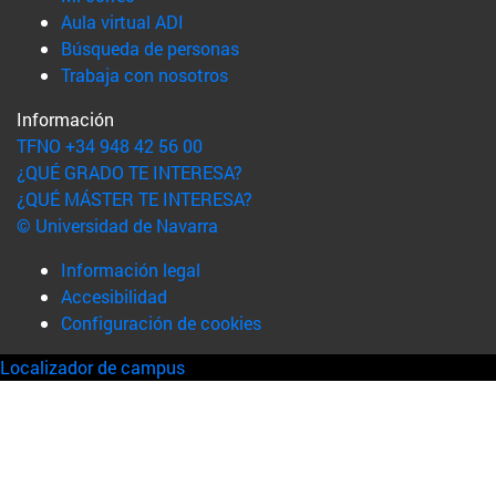
(abre en nueva ventana)
Aula virtual ADI
(abre en nueva ventana)
Búsqueda de personas
(abre en nueva ventana)
Trabaja con nosotros
Información
TFNO +34 948 42 56 00
¿QUÉ GRADO TE INTERESA?
¿QUÉ MÁSTER TE INTERESA?
© Universidad de Navarra
Información legal
Accesibilidad
Configuración de cookies
Localizador de campus