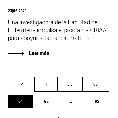
23|06|2021
Una investigadora de la Facultad de
Enfermería impulsa el programa CRIAA
para apoyar la lactancia materna
Leer más
Página
Páginas intermedias Us
Página
1
...
60
Página
Página
Páginas intermedias U
Página
61
62
...
92