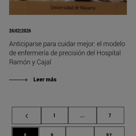
26|02|2026
Anticiparse para cuidar mejor: el modelo
de enfermería de precisión del Hospital
Ramón y Cajal
Leer más
Página
Páginas intermedias U
Página
1
...
7
Página
Página
Páginas intermedias Us
Página
8
9
...
92