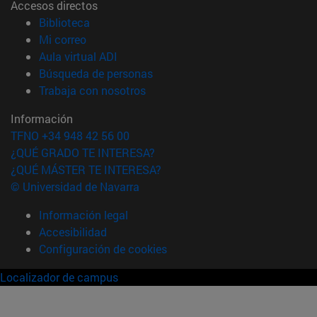
Accesos directos
(abre en nueva ventana)
Biblioteca
(abre en nueva ventana)
Mi correo
(abre en nueva ventana)
Aula virtual ADI
(abre en nueva ventana)
Búsqueda de personas
(abre en nueva ventana)
Trabaja con nosotros
Información
TFNO +34 948 42 56 00
¿QUÉ GRADO TE INTERESA?
¿QUÉ MÁSTER TE INTERESA?
© Universidad de Navarra
Información legal
Accesibilidad
Configuración de cookies
Localizador de campus