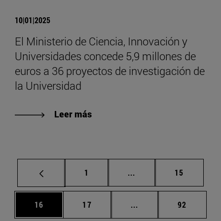
10|01|2025
El Ministerio de Ciencia, Innovación y
Universidades concede 5,9 millones de
euros a 36 proyectos de investigación de
la Universidad
Leer más
Página
Páginas intermedias Us
Página
1
...
15
Página
Página
Páginas intermedias U
Página
16
17
...
92