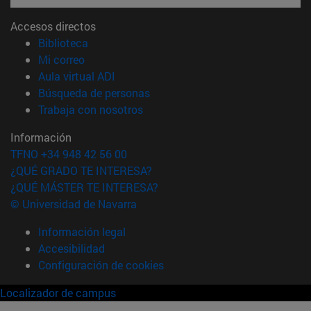
Accesos directos
(abre en nueva ventana)
Biblioteca
(abre en nueva ventana)
Mi correo
(abre en nueva ventana)
Aula virtual ADI
(abre en nueva ventana)
Búsqueda de personas
(abre en nueva ventana)
Trabaja con nosotros
Información
TFNO +34 948 42 56 00
¿QUÉ GRADO TE INTERESA?
¿QUÉ MÁSTER TE INTERESA?
© Universidad de Navarra
Información legal
Accesibilidad
Configuración de cookies
Localizador de campus