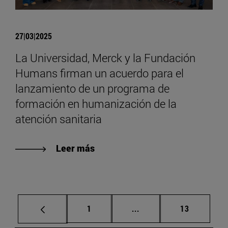
27|03|2025
La Universidad, Merck y la Fundación
Humans firman un acuerdo para el
lanzamiento de un programa de
formación en humanización de la
atención sanitaria
Leer más
Página
Páginas intermedias Us
Página
1
...
13