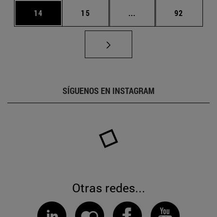
Página
Página
Páginas intermedias U
Página
14
15
...
92
SÍGUENOS EN INSTAGRAM
Otras redes...