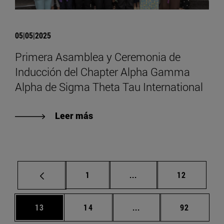
05|05|2025
Primera Asamblea y Ceremonia de
Inducción del Chapter Alpha Gamma
Alpha de Sigma Theta Tau International
Leer más
Página
Páginas intermedias Us
Página
1
...
12
Página
Página
Páginas intermedias U
Página
13
14
...
92