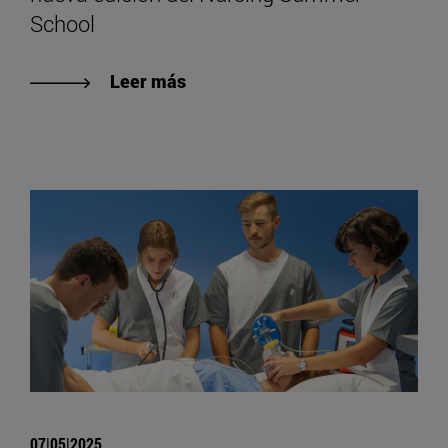
School
Leer más
07|05|2025