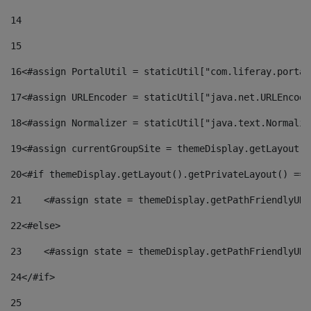
14
15
16
<#assign PortalUtil = staticUtil["com.liferay.portal
17
<#assign URLEncoder = staticUtil["java.net.URLEncode
18
<#assign Normalizer = staticUtil["java.text.Normaliz
19
<#assign currentGroupSite = themeDisplay.getLayout()
20
<#if themeDisplay.getLayout().getPrivateLayout() == 
21
    <#assign state = themeDisplay.getPathFriendlyURL
22
<#else> 
23
    <#assign state = themeDisplay.getPathFriendlyURL
24
</#if> 
25