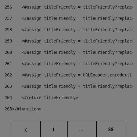
256
    <#assign titleFriendly = titleFriendly?replace(
257
    <#assign titleFriendly = titleFriendly?replace(
258
    <#assign titleFriendly = titleFriendly?replace(
259
    <#assign titleFriendly = titleFriendly?replace(
260
    <#assign titleFriendly = titleFriendly?replace(
261
    <#assign titleFriendly = titleFriendly?replace(
262
    <#assign titleFriendly = URLEncoder.encode(titl
263
    <#assign titleFriendly = titleFriendly?replace(
264
    <#return titleFriendly> 
265
</#function> 
Página
Páginas intermedias Us
Página
1
...
88