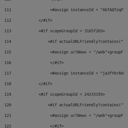
111
                 <#assign instanceId = "X6fAQfzqF5a
112
            </#if> 
113
            <#if scopeGroupId = 31657203> 
114
                <#if actualURLFriendly?contains("lf
115
                 <#assign urlNews = "/web"+groupFri
116
                 </#if>  
117
                 <#assign instanceId = "ja3fYkrbU86
118
            </#if> 
119
            <#if scopeGroupId = 24233193> 
120
                <#if actualURLFriendly?contains("lf
121
                 <#assign urlNews = "/web"+groupFri
122
                 </#if>  