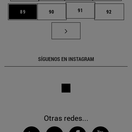
Página
91
Página
Página
Página
89
90
92
SÍGUENOS EN INSTAGRAM
Otras redes...