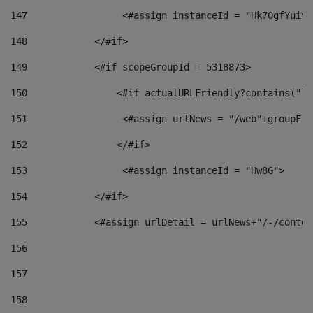
147
                 <#assign instanceId = "Hk7OgfYuivN
148
            </#if> 
149
            <#if scopeGroupId = 5318873> 
150
                <#if actualURLFriendly?contains("lf
151
                 <#assign urlNews = "/web"+groupFri
152
                </#if>  
153
                 <#assign instanceId = "Hw8G"> 
154
            </#if> 
155
            <#assign urlDetail = urlNews+"/-/conten
156
157
158