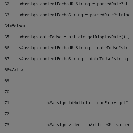
62
    <#assign contentFechaURLString = parsedDate?stri
63
    <#assign contentFechaString = parsedDate?string[
64
<#else> 
65
    <#assign dateToUse = article.getDisplayDate() />
66
    <#assign contentFechaURLString = dateToUse?strin
67
    <#assign contentFechaString = dateToUse?string["
68
</#if> 
69
70
71
                <#assign idNoticia = curEntry.getCla
72
73
                <#assign video = aArticleXML.valueOf