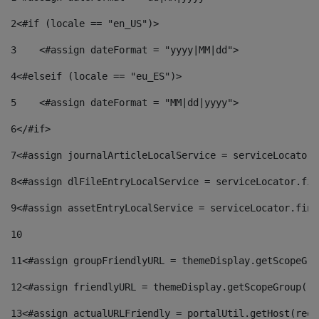
2
<#if (locale == "en_US")> 
3
    <#assign dateFormat = "yyyy|MM|dd"> 
4
<#elseif (locale == "eu_ES")> 
5
    <#assign dateFormat = "MM|dd|yyyy"> 
6
</#if> 
7
<#assign journalArticleLocalService = serviceLocator.
8
<#assign dlFileEntryLocalService = serviceLocator.fin
9
<#assign assetEntryLocalService = serviceLocator.find
10
11
<#assign groupFriendlyURL = themeDisplay.getScopeGro
12
<#assign friendlyURL = themeDisplay.getScopeGroup().
13
<#assign actualURLFriendly = portalUtil.getHost(requ