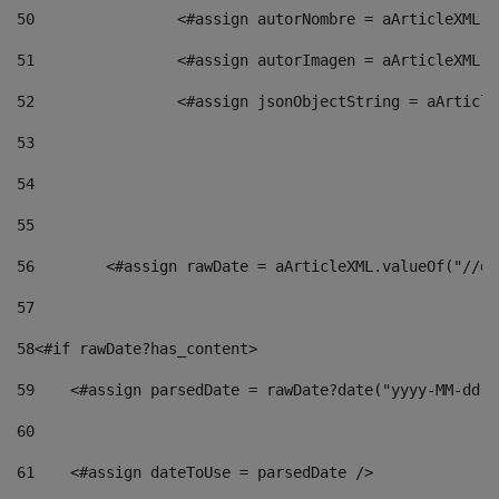
50
                <#assign autorNombre = aArticleXML.v
51
                <#assign autorImagen = aArticleXML.v
52
                <#assign jsonObjectString = aArticle
53
54
55
56
        <#assign rawDate = aArticleXML.valueOf("//dy
57
58
<#if rawDate?has_content> 
59
    <#assign parsedDate = rawDate?date("yyyy-MM-dd")
60
61
    <#assign dateToUse = parsedDate /> 