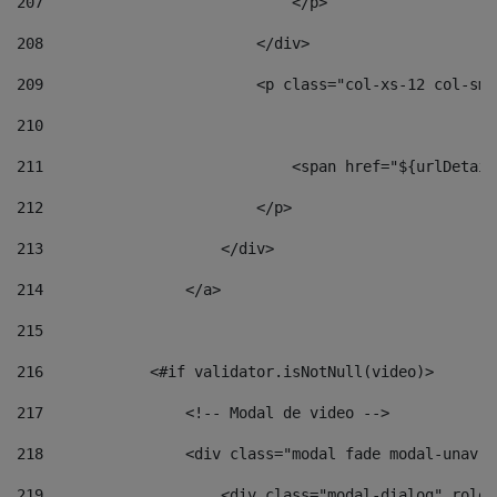
207
                            </p> 
208
                        </div> 
209
                        <p class="col-xs-12 col-sm-
210
211
                            <span href="${urlDetail
212
                        </p> 
213
                    </div> 
214
                </a> 
215
216
            <#if validator.isNotNull(video)> 
217
                <!-- Modal de video --> 
218
                <div class="modal fade modal-unav" 
219
                    <div class="modal-dialog" role=