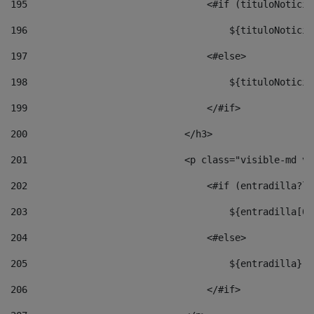
195
                                <#if (tituloNoticia
196
                                    ${tituloNoticia
197
                                <#else> 
198
                                    ${tituloNoticia
199
                                </#if> 
200
                            </h3> 
201
                            <p class="visible-md vi
202
                                <#if (entradilla?le
203
                                    ${entradilla[0.
204
                                <#else> 
205
                                    ${entradilla} 
206
                                </#if> 