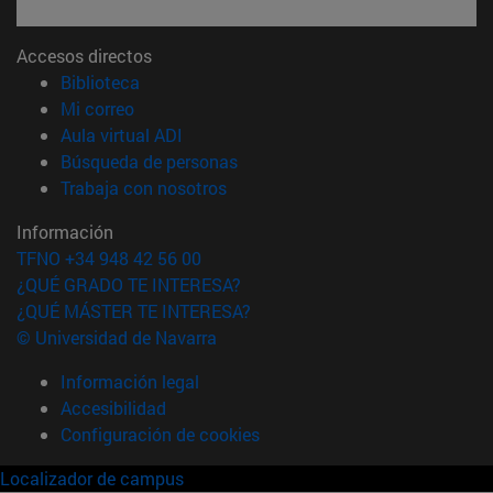
Accesos directos
(abre en nueva ventana)
Biblioteca
(abre en nueva ventana)
Mi correo
(abre en nueva ventana)
Aula virtual ADI
(abre en nueva ventana)
Búsqueda de personas
(abre en nueva ventana)
Trabaja con nosotros
Información
TFNO +34 948 42 56 00
¿QUÉ GRADO TE INTERESA?
¿QUÉ MÁSTER TE INTERESA?
© Universidad de Navarra
Información legal
Accesibilidad
Configuración de cookies
Localizador de campus