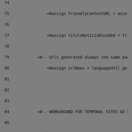
74
75
                <#assign friendlyContentURL = assetP
76
77
                <#assign tituloNoticiaEncoded = frie
78
79
            <#-- Urls generated always the same page
80
                <#assign urlNews = languageUtil.get(
81
82
83
84
            <#-- WORKAROUND FOR TEMPORAL SITES GO LI
85