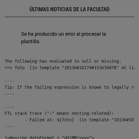
ÚLTIMAS NOTICIAS DE LA FACULTAD
Se ha producido un error al procesar la
plantilla.
The following has evaluated to null or missing:

==> foto  [in template "10136#10174#153676878" at line
----

Tip: If the failing expression is known to legally ref
----

----

FTL stack trace ("~" means nesting-related):

	- Failed at: ${foto}  [in template "10136#10174#153676878" at line 190, column 116]

----
1
<#assign dateFormat = "dd|MM|yyyy"> 