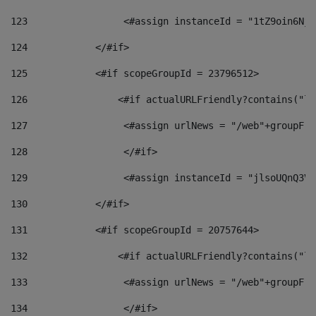
123
                 <#assign instanceId = "1tZ9oin6Nj8
124
            </#if> 
125
            <#if scopeGroupId = 23796512> 
126
                <#if actualURLFriendly?contains("lf
127
                 <#assign urlNews = "/web"+groupFri
128
                 </#if>  
129
                 <#assign instanceId = "jlsoUQnQ3VK
130
            </#if> 
131
            <#if scopeGroupId = 20757644> 
132
                <#if actualURLFriendly?contains("lf
133
                 <#assign urlNews = "/web"+groupFri
134
                 </#if>  