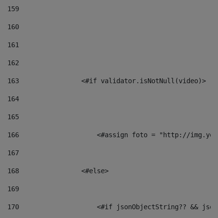
159
160
161
162
163
                <#if validator.isNotNull(video)> 
164
165
166
                    <#assign foto = "http://img.you
167
168
                <#else> 
169
170
                    <#if jsonObjectString?? && json