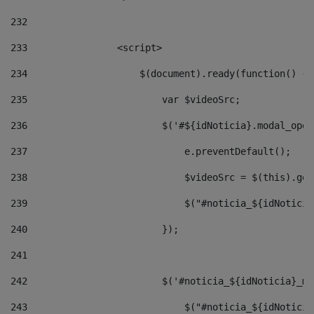
232
233
                <script> 
234
                    $(document).ready(function() { 
235
                        var $videoSrc; 
236
                        $('#${idNoticia}.modal_open
237
                            e.preventDefault(); 
238
                            $videoSrc = $(this).get
239
                            $("#noticia_${idNoticia
240
                        }); 
241
242
                        $('#noticia_${idNoticia}_mo
243
                            $("#noticia_${idNoticia