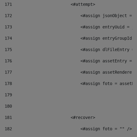
171
                        <#attempt> 
172
                            <#assign jsonObject = j
173
                            <#assign entryUuid = js
174
                            <#assign entryGroupId =
175
                            <#assign dlFileEntry = 
176
                            <#assign assetEntry = a
177
                            <#assign assetRenderer 
178
                            <#assign foto = assetRe
179
180
181
                        <#recover> 
182
                            <#assign foto = "" /> 