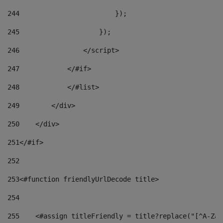
244
                        }); 
245
                    }); 
246
                </script> 
247
            </#if> 
248
            </#list> 
249
        </div> 
250
    </div> 
251
</#if> 
252
253
<#function friendlyUrlDecode title> 
254
255
    <#assign titleFriendly = title?replace("[^A-Za-