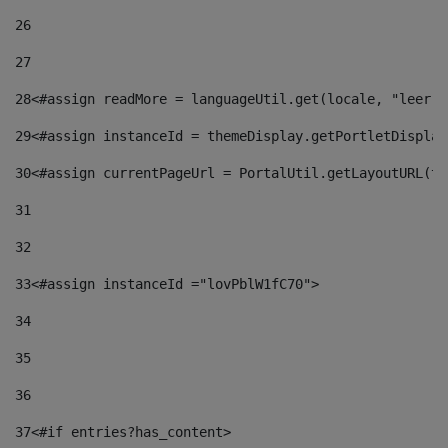
26
27
28
<#assign readMore = languageUtil.get(locale, "leer.m
29
<#assign instanceId = themeDisplay.getPortletDisplay
30
<#assign currentPageUrl = PortalUtil.getLayoutURL(th
31
32
33
<#assign instanceId ="lovPblW1fC70"> 
34
35
36
37
<#if entries?has_content> 