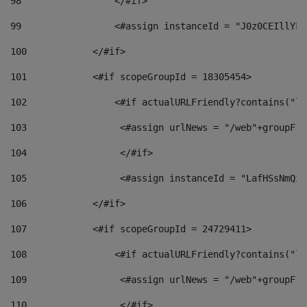
98
                 </#if>  
99
                 <#assign instanceId = "J0z0CEIllYkO
100
            </#if> 
101
            <#if scopeGroupId = 18305454> 
102
                <#if actualURLFriendly?contains("lf
103
                 <#assign urlNews = "/web"+groupFri
104
                 </#if>  
105
                 <#assign instanceId = "LafHSsNmQzO
106
            </#if> 
107
            <#if scopeGroupId = 24729411> 
108
                <#if actualURLFriendly?contains("lf
109
                 <#assign urlNews = "/web"+groupFri
110
                 </#if>  