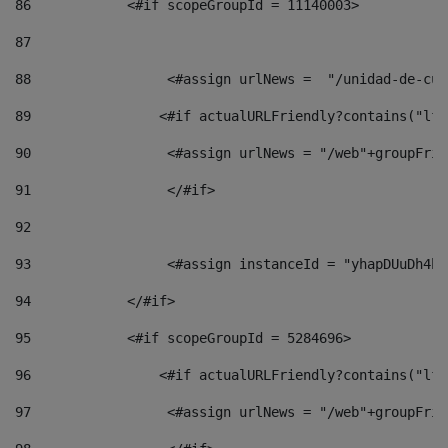
86
            <#if scopeGroupId = 11140003> 
87
88
                 <#assign urlNews =  "/unidad-de-cul
89
                <#if actualURLFriendly?contains("lfr
90
                 <#assign urlNews = "/web"+groupFrie
91
                 </#if> 
92
93
                 <#assign instanceId = "yhapDUuDh4hp
94
            </#if> 
95
            <#if scopeGroupId = 5284696> 
96
                <#if actualURLFriendly?contains("lfr
97
                 <#assign urlNews = "/web"+groupFrie