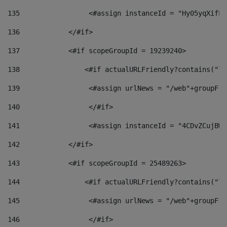
135
                 <#assign instanceId = "Hy05yqXifLy
136
            </#if> 
137
            <#if scopeGroupId = 19239240> 
138
                <#if actualURLFriendly?contains("lf
139
                 <#assign urlNews = "/web"+groupFri
140
                 </#if>  
141
                 <#assign instanceId = "4CDvZCujBWZ
142
            </#if> 
143
            <#if scopeGroupId = 25489263> 
144
                <#if actualURLFriendly?contains("lf
145
                 <#assign urlNews = "/web"+groupFri
146
                 </#if>  