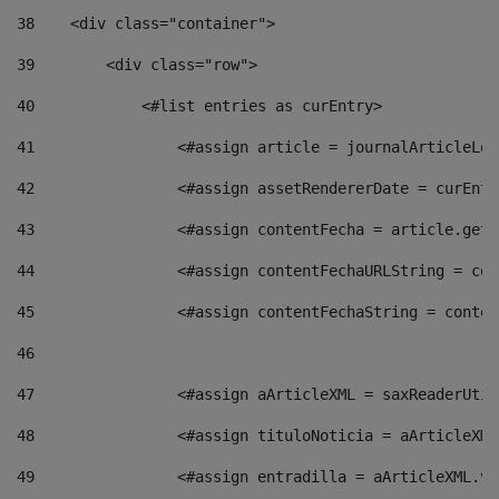
38
    <div class="container"> 
39
        <div class="row"> 
40
            <#list entries as curEntry> 
41
                <#assign article = journalArticleLoc
42
                <#assign assetRendererDate = curEntr
43
                <#assign contentFecha = article.getD
44
                <#assign contentFechaURLString = con
45
                <#assign contentFechaString = conten
46
47
                <#assign aArticleXML = saxReaderUtil
48
                <#assign tituloNoticia = aArticleXML
49
                <#assign entradilla = aArticleXML.va