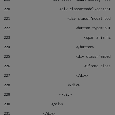
220
                        <div class="modal-content">
221
                            <div class="modal-body"
222
                                <button type="butto
223
                                    <span aria-hidd
224
                                </button> 
225
                                <div class="embed-r
226
                                    <iframe class="
227
                                </div> 
228
                            </div> 
229
                        </div> 
230
                    </div> 
231
                </div> 