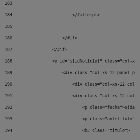
183
184
                        </#attempt> 
185
186
                    </#if> 
187
                </#if> 
188
                <a id="${idNoticia}" class="col-xs-
189
                    <div class="col-xs-12 panel pan
190
                        <div class="col-xs-12 col-s
191
                        <div class="col-xs-12 col-s
192
                            <p class="fecha">${date
193
                            <p class="antetitulo">$
194
                            <h3 class="titulo"> 