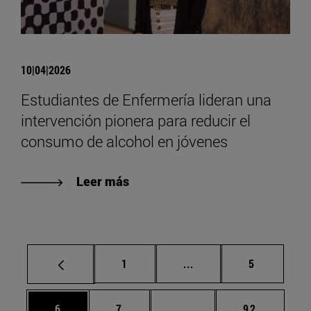
10|04|2026
Estudiantes de Enfermería lideran una
intervención pionera para reducir el
consumo de alcohol en jóvenes
Leer más
Página
Páginas intermedias U
Página
1
...
5
Página
Página
Páginas intermedias Us
Página
6
7
...
92