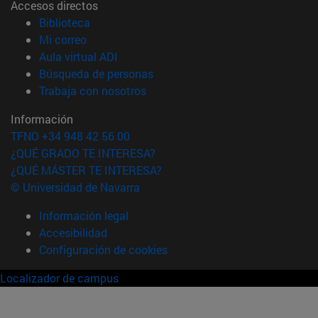
Accesos directos
(abre en nueva ventana)
Biblioteca
(abre en nueva ventana)
Mi correo
(abre en nueva ventana)
Aula virtual ADI
(abre en nueva ventana)
Búsqueda de personas
(abre en nueva ventana)
Trabaja con nosotros
Información
TFNO +34 948 42 56 00
¿QUÉ GRADO TE INTERESA?
¿QUÉ MÁSTER TE INTERESA?
© Universidad de Navarra
Información legal
Accesibilidad
Configuración de cookies
Localizador de campus