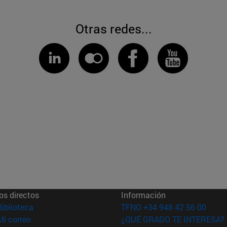
Otras redes...
os directos
Información
(abre en nueva ventana)
Biblioteca
TFNO +34 948 42 56 00
(abre en nueva ventana)
Mi correo
¿QUÉ GRADO TE INTERESA?