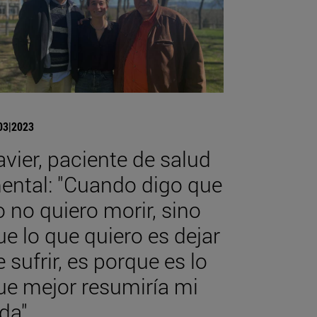
03|2023
avier, paciente de salud
ental: "Cuando digo que
o no quiero morir, sino
ue lo que quiero es dejar
e sufrir, es porque es lo
ue mejor resumiría mi
ida"