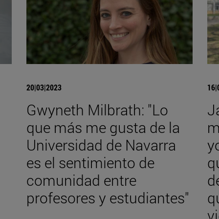
20|03|2023
16|
Gwyneth Milbrath: "Lo
J
que más me gusta de la
m
Universidad de Navarra
y
es el sentimiento de
q
comunidad entre
d
profesores y estudiantes"
q
v