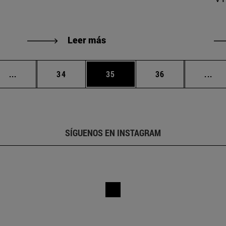
Leer más
Páginas intermedias Use TAB para desplazarse.
Página
Página
Página
Pág
...
34
35
36
...
SÍGUENOS EN INSTAGRAM