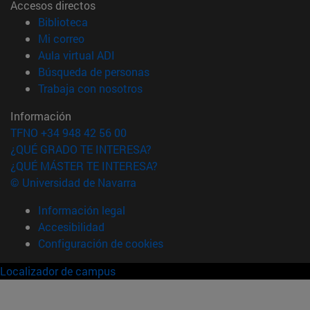
Accesos directos
(abre en nueva ventana)
Biblioteca
(abre en nueva ventana)
Mi correo
(abre en nueva ventana)
Aula virtual ADI
(abre en nueva ventana)
Búsqueda de personas
(abre en nueva ventana)
Trabaja con nosotros
Información
TFNO +34 948 42 56 00
¿QUÉ GRADO TE INTERESA?
¿QUÉ MÁSTER TE INTERESA?
© Universidad de Navarra
Información legal
Accesibilidad
Configuración de cookies
Localizador de campus