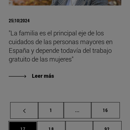
25|10|2024
"La familia es el principal eje de los
cuidados de las personas mayores en
España y depende todavía del trabajo
gratuito de las mujeres"
Leer más
Página
Páginas intermedias Us
Página
1
...
16
Página
Página
Páginas intermedias U
Página
17
18
...
92