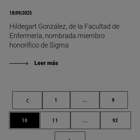
18|09|2025
Hildegart González, de la Facultad de
Enfermería, nombrada miembro
honorífico de Sigma
Leer más
Página
Páginas intermedias U
Página
1
...
9
Página
Página
Páginas intermedias U
Página
10
11
...
92