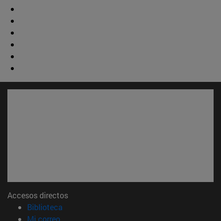
Accesos directos
(abre en nueva ventana)
Biblioteca
(abre en nueva ventana)
Mi correo