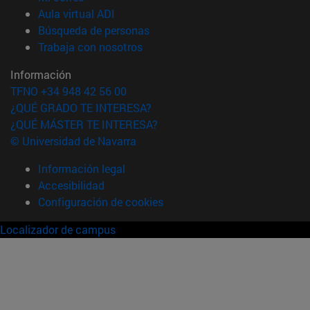
(abre en nueva ventana)
Aula virtual ADI
(abre en nueva ventana)
Búsqueda de personas
(abre en nueva ventana)
Trabaja con nosotros
Información
TFNO +34 948 42 56 00
¿QUÉ GRADO TE INTERESA?
¿QUÉ MÁSTER TE INTERESA?
© Universidad de Navarra
Información legal
Accesibilidad
Configuración de cookies
Localizador de campus