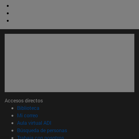
Accesos directos
(abre en nueva ventana)
Biblioteca
(abre en nueva ventana)
Mi correo
(abre en nueva ventana)
Aula virtual ADI
(abre en nueva ventana)
Búsqueda de personas
(abre en nueva ventana)
Trabaja con nosotros