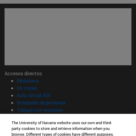
Accesos directos
(abre en nueva ventana)
Biblioteca
(abre en nueva ventana)
Mi correo
(abre en nueva ventana)
Aula virtual ADI
(abre en nueva ventana)
Búsqueda de personas
(abre en nueva ventana)
Trabaja con nosotros
Información
The University of Navarra website uses our own and third-
party cookies to store and retrieve information when you
TFNO +34 948 42 56 00
browse. Different types of cookies have different purposes.