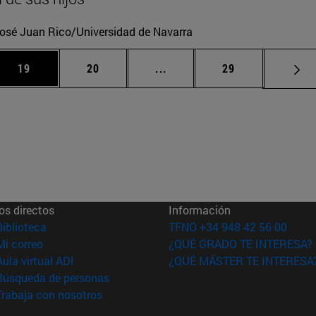
osé Juan Rico/Universidad de Navarra
 Use TAB para desplazarse.
Página
Página
Páginas intermedias Use TA
Página
19
20
...
29
os directos
Información
(abre en nueva ventana)
Biblioteca
TFNO +34 948 42 56 00
(abre en nueva ventana)
Mi correo
¿QUÉ GRADO TE INTERESA?
(abre en nueva ventana)
Aula virtual ADI
¿QUÉ MÁSTER TE INTERESA
(abre en nueva ventana)
Búsqueda de personas
(abre en nueva ventana)
Trabaja con nosotros