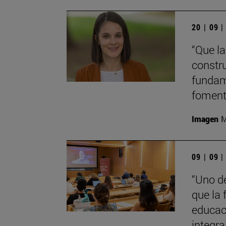
20 | 09 
“Que la
constr
fundame
fomenta
Imagen
M
09 | 09 
“Uno d
que la 
educaci
integra