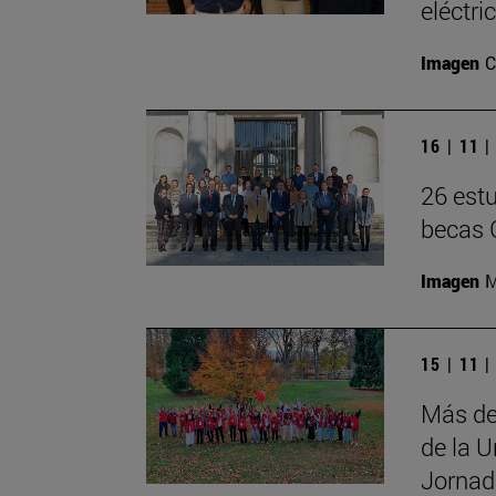
eléctri
Imagen
C
16 | 11 
26 estu
becas G
Imagen
M
15 | 11 
Más de
de la U
Jornad