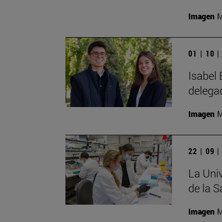
Imagen
M
01 | 10 
Isabel 
delega
Imagen
M
22 | 09 
La Univ
de la 
Imagen
M