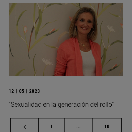
12 | 05 | 2023
"Sexualidad en la generación del rollo"
Página
Páginas intermedias Us
Página
1
...
10