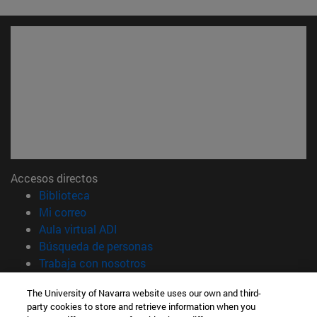
Accesos directos
(abre en nueva ventana)
Biblioteca
(abre en nueva ventana)
Mi correo
(abre en nueva ventana)
Aula virtual ADI
(abre en nueva ventana)
Búsqueda de personas
(abre en nueva ventana)
Trabaja con nosotros
Información
The University of Navarra website uses our own and third-
party cookies to store and retrieve information when you
TFNO +34 948 42 56 00