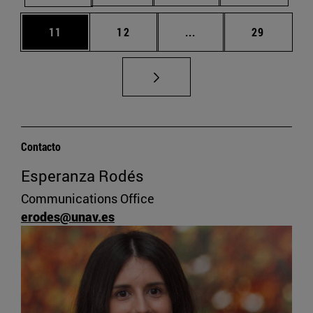
Página
Página
Páginas intermedias U
Página
11
12
...
29
Contacto
Esperanza Rodés
Communications Office
erodes@unav.es