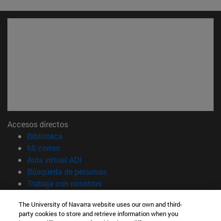
Accesos directos
(abre en nueva ventana)
Biblioteca
(abre en nueva ventana)
Mi correo
(abre en nueva ventana)
Aula virtual ADI
(abre en nueva ventana)
Búsqueda de personas
(abre en nueva ventana)
Trabaja con nosotros
Información
The University of Navarra website uses our own and third-
party cookies to store and retrieve information when you
TFNO +34 948 42 56 00