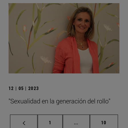
12 | 05 | 2023
"Sexualidad en la generación del rollo"
Página
Páginas intermedias Us
Página
1
...
10