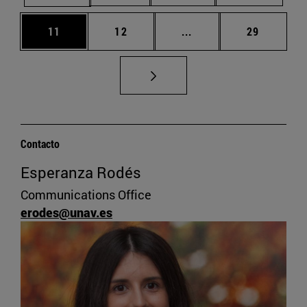
Página
Página
Páginas intermedias U
Página
11
12
...
29
Contacto
Esperanza Rodés
Communications Office
erodes@unav.es