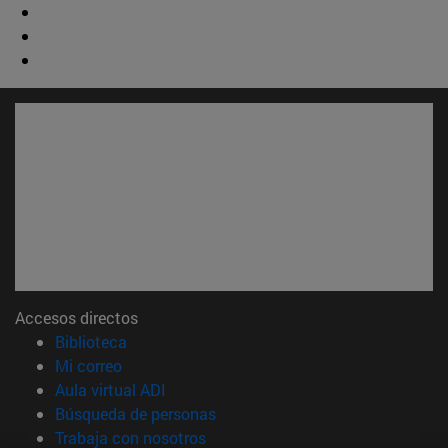
Accesos directos
(abre en nueva ventana)
Biblioteca
(abre en nueva ventana)
Mi correo
(abre en nueva ventana)
Aula virtual ADI
(abre en nueva ventana)
Búsqueda de personas
(abre en nueva ventana)
Trabaja con nosotros