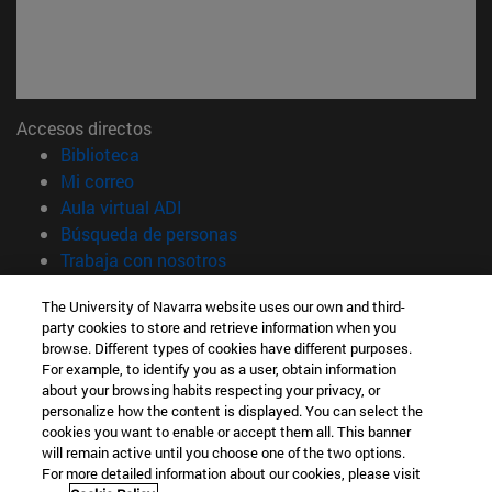
Accesos directos
(abre en nueva ventana)
Biblioteca
(abre en nueva ventana)
Mi correo
(abre en nueva ventana)
Aula virtual ADI
(abre en nueva ventana)
Búsqueda de personas
(abre en nueva ventana)
Trabaja con nosotros
Información
The University of Navarra website uses our own and third-
party cookies to store and retrieve information when you
TFNO +34 948 42 56 00
browse. Different types of cookies have different purposes.
¿QUÉ GRADO TE INTERESA?
For example, to identify you as a user, obtain information
¿QUÉ MÁSTER TE INTERESA?
about your browsing habits respecting your privacy, or
© Universidad de Navarra
personalize how the content is displayed. You can select the
cookies you want to enable or accept them all. This banner
Información legal
will remain active until you choose one of the two options.
For more detailed information about our cookies, please visit
Accesibilidad