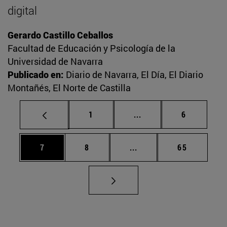
digital
Gerardo Castillo Ceballos
Facultad de Educación y Psicología de la
Universidad de Navarra
Publicado en:
Diario de Navarra, El Día, El Diario
Montañés, El Norte de Castilla
Página
Páginas intermedias U
Página
1
...
6
Página
Página
Páginas intermedias Us
Página
7
8
...
65