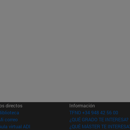
os directos
Información
(abre en nueva ventana)
Biblioteca
TFNO +34 948 42 56 00
(abre en nueva ventana)
Mi correo
¿QUÉ GRADO TE INTERESA?
(abre en nueva ventana)
Aula virtual ADI
¿QUÉ MÁSTER TE INTERESA