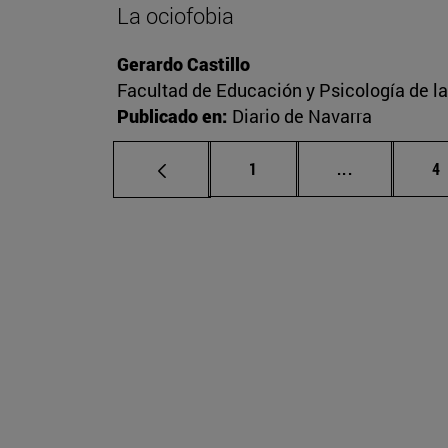
La ociofobia
Gerardo Castillo
Facultad de Educación y Psicología de l
Publicado en:
Diario de Navarra
Página
Páginas inte
P
1
...
4