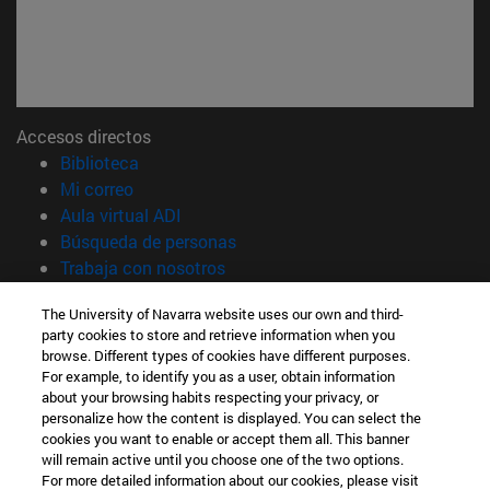
Accesos directos
(abre en nueva ventana)
Biblioteca
(abre en nueva ventana)
Mi correo
(abre en nueva ventana)
Aula virtual ADI
(abre en nueva ventana)
Búsqueda de personas
(abre en nueva ventana)
Trabaja con nosotros
Información
The University of Navarra website uses our own and third-
party cookies to store and retrieve information when you
TFNO +34 948 42 56 00
browse. Different types of cookies have different purposes.
¿QUÉ GRADO TE INTERESA?
For example, to identify you as a user, obtain information
¿QUÉ MÁSTER TE INTERESA?
about your browsing habits respecting your privacy, or
© Universidad de Navarra
personalize how the content is displayed. You can select the
cookies you want to enable or accept them all. This banner
Información legal
will remain active until you choose one of the two options.
For more detailed information about our cookies, please visit
Accesibilidad