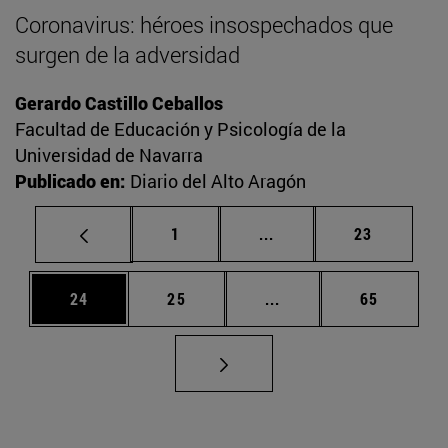
Coronavirus: héroes insospechados que
surgen de la adversidad
Gerardo Castillo Ceballos
Facultad de Educación y Psicología de la
Universidad de Navarra
Publicado en:
Diario del Alto Aragón
Página
Páginas intermedias Us
Página
1
...
23
Página
Página
Páginas intermedias U
Página
24
25
...
65