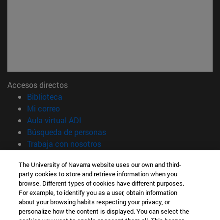
Accesos directos
(abre en nueva ventana)
Biblioteca
(abre en nueva ventana)
Mi correo
(abre en nueva ventana)
Aula virtual ADI
(abre en nueva ventana)
Búsqueda de personas
(abre en nueva ventana)
Trabaja con nosotros
Información
The University of Navarra website uses our own and third-
party cookies to store and retrieve information when you
TFNO +34 948 42 56 00
browse. Different types of cookies have different purposes.
¿QUÉ GRADO TE INTERESA?
For example, to identify you as a user, obtain information
¿QUÉ MÁSTER TE INTERESA?
about your browsing habits respecting your privacy, or
© Universidad de Navarra
personalize how the content is displayed. You can select the