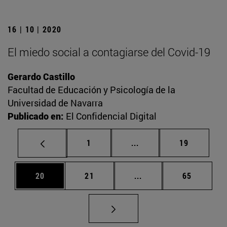
16 | 10 | 2020
El miedo social a contagiarse del Covid-19
Gerardo Castillo
Facultad de Educación y Psicología de la
Universidad de Navarra
Publicado en:
El Confidencial Digital
Página
Páginas intermedias Us
Página
1
...
19
Página
Página
Páginas intermedias U
Página
20
21
...
65