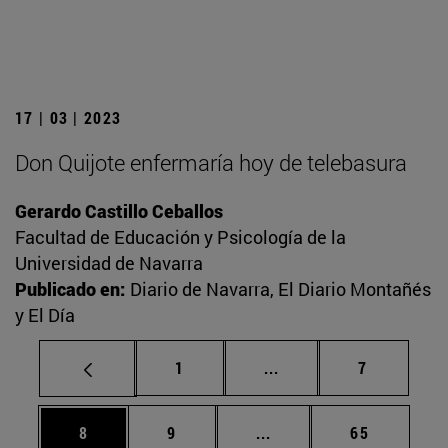
17 | 03 | 2023
Don Quijote enfermaría hoy de telebasura
Gerardo Castillo Ceballos
Facultad de Educación y Psicología de la
Universidad de Navarra
Publicado en:
Diario de Navarra, El Diario Montañés
y El Día
Página
Páginas intermedias U
Página
1
...
7
Página
Página
Páginas intermedias Us
Página
8
9
...
65