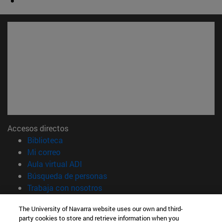
Accesos directos
(abre en nueva ventana)
Biblioteca
(abre en nueva ventana)
Mi correo
(abre en nueva ventana)
Aula virtual ADI
(abre en nueva ventana)
Búsqueda de personas
(abre en nueva ventana)
Trabaja con nosotros
Información
The University of Navarra website uses our own and third-
party cookies to store and retrieve information when you
TFNO +34 948 42 56 00