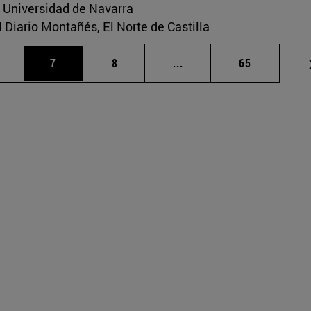
a Universidad de Navarra
El Diario Montañés, El Norte de Castilla
rmedias Use TAB para desplazarse.
ágina
Página
Página
Páginas intermedias Use
Página
7
8
...
65