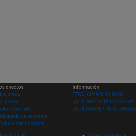
os directos
Información
(abre en nueva ventana)
Biblioteca
TFNO +34 948 42 56 00
(abre en nueva ventana)
Mi correo
¿QUÉ GRADO TE INTERESA?
(abre en nueva ventana)
Aula virtual ADI
¿QUÉ MÁSTER TE INTERESA
(abre en nueva ventana)
Búsqueda de personas
(abre en nueva ventana)
Trabaja con nosotros
versidad de
Información legal