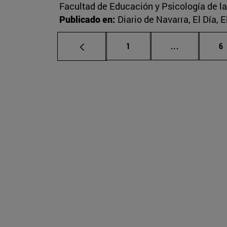
Facultad de Educación y Psicología de l
Publicado en:
Diario de Navarra, El Día, 
Página
Páginas inte
P
1
...
6