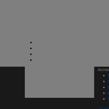
Acces
© Uni