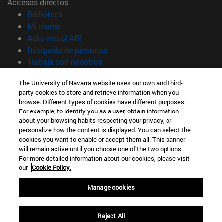
Accesos directos
(abre en nueva ventana)
Biblioteca
(abre en nueva ventana)
Mi correo
(abre en nueva ventana)
Aula virtual ADI
(abre en nueva ventana)
Búsqueda de personas
(abre en nueva ventana)
Trabaja con nosotros
Información
The University of Navarra website uses our own and third-
party cookies to store and retrieve information when you
TFNO +34 948 42 56 00
browse. Different types of cookies have different purposes.
¿QUÉ GRADO TE INTERESA?
For example, to identify you as a user, obtain information
¿QUÉ MÁSTER TE INTERESA?
about your browsing habits respecting your privacy, or
© Universidad de Navarra
personalize how the content is displayed. You can select the
cookies you want to enable or accept them all. This banner
Información legal
will remain active until you choose one of the two options.
For more detailed information about our cookies, please visit
Accesibilidad
our
Cookie Policy.
Configuración de cookies
Manage cookies
Localizador de campus
Reject All