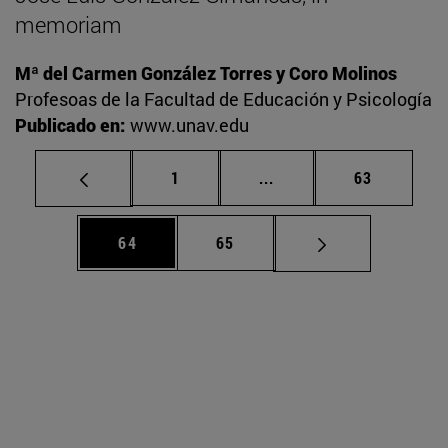
memoriam
Mª del Carmen González Torres y Coro Molinos
Profesoas de la Facultad de Educación y Psicología
Publicado en:
www.unav.edu
Página
Páginas intermedias Us
Página
1
...
63
Página
Página
64
65