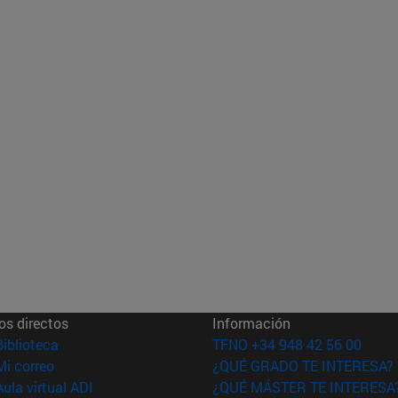
os directos
Información
(abre en nueva ventana)
Biblioteca
TFNO +34 948 42 56 00
(abre en nueva ventana)
Mi correo
¿QUÉ GRADO TE INTERESA?
(abre en nueva ventana)
Aula virtual ADI
¿QUÉ MÁSTER TE INTERESA