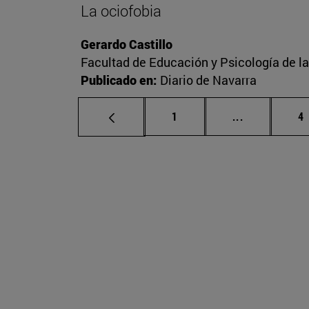
La ociofobia
Gerardo Castillo
Facultad de Educación y Psicología de l
Publicado en:
Diario de Navarra
Página
Páginas inte
P
1
...
4