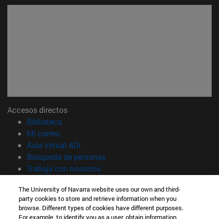
Accesos directos
(abre en nueva ventana)
Biblioteca
(abre en nueva ventana)
Mi correo
(abre en nueva ventana)
Aula virtual ADI
(abre en nueva ventana)
Búsqueda de personas
(abre en nueva ventana)
Trabaja con nosotros
Información
The University of Navarra website uses our own and third-
party cookies to store and retrieve information when you
TFNO +34 948 42 56 00
browse. Different types of cookies have different purposes.
¿QUÉ GRADO TE INTERESA?
For example, to identify you as a user, obtain information