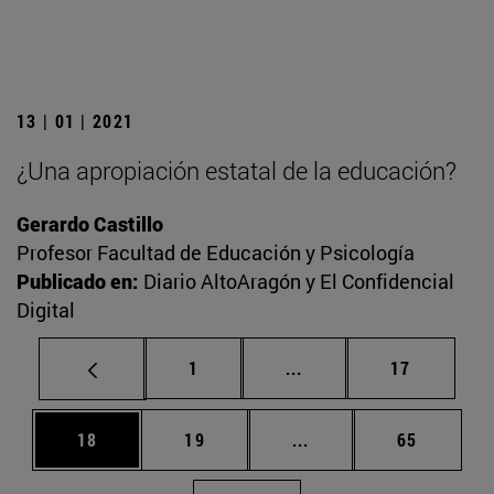
13 | 01 | 2021
¿Una apropiación estatal de la educación?
Gerardo Castillo
Profesor Facultad de Educación y Psicología
Publicado en:
Diario AltoAragón y El Confidencial
Digital
Página
Páginas intermedias Us
Página
1
...
17
Página
Página
Páginas intermedias U
Página
18
19
...
65