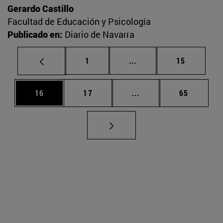
Gerardo Castillo
Facultad de Educación y Psicología
Publicado en:
Diario de Navarra
Página
Páginas intermedias Us
Página
1
...
15
Página
Página
Páginas intermedias U
Página
16
17
...
65