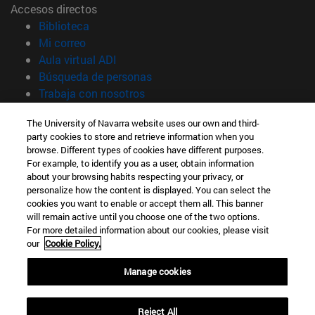
Accesos directos
(abre en nueva ventana)
Biblioteca
(abre en nueva ventana)
Mi correo
(abre en nueva ventana)
Aula virtual ADI
(abre en nueva ventana)
Búsqueda de personas
(abre en nueva ventana)
Trabaja con nosotros
Información
The University of Navarra website uses our own and third-
party cookies to store and retrieve information when you
TFNO +34 948 42 56 00
browse. Different types of cookies have different purposes.
¿QUÉ GRADO TE INTERESA?
For example, to identify you as a user, obtain information
¿QUÉ MÁSTER TE INTERESA?
about your browsing habits respecting your privacy, or
© Universidad de Navarra
personalize how the content is displayed. You can select the
cookies you want to enable or accept them all. This banner
Información legal
will remain active until you choose one of the two options.
For more detailed information about our cookies, please visit
Accesibilidad
our
Cookie Policy.
Configuración de cookies
Manage cookies
Localizador de campus
Reject All