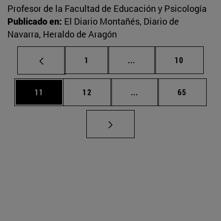
Profesor de la Facultad de Educación y Psicología
Publicado en:
El Diario Montañés, Diario de
Navarra, Heraldo de Aragón
Página
Páginas intermedias Us
Página
1
...
10
Página
Página
Páginas intermedias U
Página
11
12
...
65