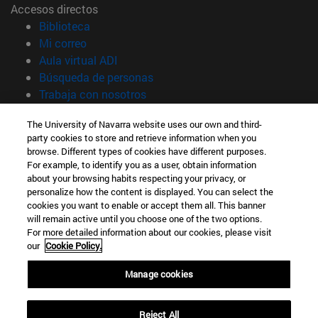
Accesos directos
(abre en nueva ventana)
Biblioteca
(abre en nueva ventana)
Mi correo
(abre en nueva ventana)
Aula virtual ADI
(abre en nueva ventana)
Búsqueda de personas
(abre en nueva ventana)
Trabaja con nosotros
Información
The University of Navarra website uses our own and third-
party cookies to store and retrieve information when you
TFNO +34 948 42 56 00
browse. Different types of cookies have different purposes.
¿QUÉ GRADO TE INTERESA?
For example, to identify you as a user, obtain information
¿QUÉ MÁSTER TE INTERESA?
about your browsing habits respecting your privacy, or
© Universidad de Navarra
personalize how the content is displayed. You can select the
cookies you want to enable or accept them all. This banner
Información legal
will remain active until you choose one of the two options.
For more detailed information about our cookies, please visit
Accesibilidad
our
Cookie Policy.
Configuración de cookies
Manage cookies
Localizador de campus
Reject All