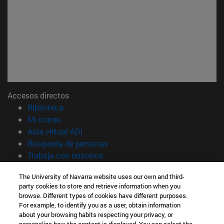
Accesos directos
(abre en nueva ventana)
Biblioteca
(abre en nueva ventana)
Mi correo
(abre en nueva ventana)
Aula virtual ADI
(abre en nueva ventana)
Búsqueda de personas
(abre en nueva ventana)
Trabaja con nosotros
Información
The University of Navarra website uses our own and third-
party cookies to store and retrieve information when you
TFNO +34 948 42 56 00
browse. Different types of cookies have different purposes.
¿QUÉ GRADO TE INTERESA?
For example, to identify you as a user, obtain information
¿QUÉ MÁSTER TE INTERESA?
about your browsing habits respecting your privacy, or
© Universidad de Navarra