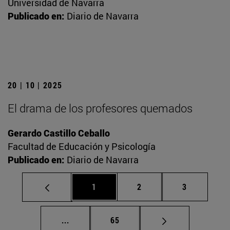
Universidad de Navarra
Publicado en:
Diario de Navarra
20 | 10 | 2025
El drama de los profesores quemados
Gerardo Castillo Ceballo
Facultad de Educación y Psicología
Publicado en:
Diario de Navarra
Página
Página
Página
1
2
3
Páginas intermedias Use TAB para despla
Página
...
65