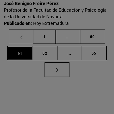
José Benigno Freire Pérez
Profesor de la Facultad de Educación y Psicología
de la Universidad de Navarra
Publicado en:
Hoy Extremadura
Página
Páginas intermedias Us
Página
1
...
60
Página
Página
Páginas intermedias U
Página
61
62
...
65