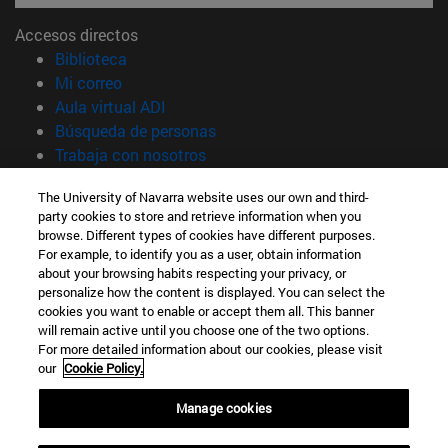
Accesos directos
(abre en nueva ventana)
Biblioteca
(abre en nueva ventana)
Mi correo
(abre en nueva ventana)
Aula virtual ADI
(abre en nueva ventana)
Búsqueda de personas
(abre en nueva ventana)
Trabaja con nosotros
Información
The University of Navarra website uses our own and third-
party cookies to store and retrieve information when you
TFNO +34 948 42 56 00
browse. Different types of cookies have different purposes.
¿QUÉ GRADO TE INTERESA?
For example, to identify you as a user, obtain information
¿QUÉ MÁSTER TE INTERESA?
about your browsing habits respecting your privacy, or
© Universidad de Navarra
personalize how the content is displayed. You can select the
cookies you want to enable or accept them all. This banner
Información legal
will remain active until you choose one of the two options.
For more detailed information about our cookies, please visit
Accesibilidad
our
Cookie Policy.
Configuración de cookies
Manage cookies
Localizador de campus