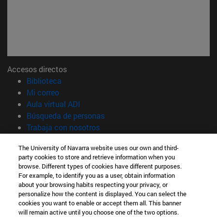
Accesos directos
(abre en nueva ventana)
Biblioteca
(abre en nueva ventana)
Mi correo
(abre en nueva ventana)
Aula virtual ADI
(abre en nueva ventana)
Búsqueda de personas
(abre en nueva ventana)
Trabaja con nosotros
Información
The University of Navarra website uses our own and third-
party cookies to store and retrieve information when you
TFNO +34 948 42 56 00
browse. Different types of cookies have different purposes.
¿QUÉ GRADO TE INTERESA?
For example, to identify you as a user, obtain information
¿QUÉ MÁSTER TE INTERESA?
about your browsing habits respecting your privacy, or
© Universidad de Navarra
personalize how the content is displayed. You can select the
cookies you want to enable or accept them all. This banner
Información legal
will remain active until you choose one of the two options.