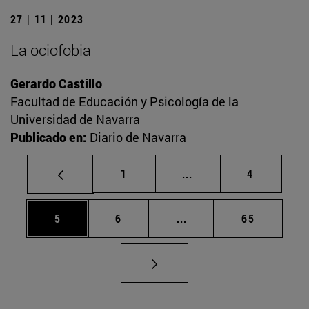
27 | 11 | 2023
La ociofobia
Gerardo Castillo
Facultad de Educación y Psicología de la
Universidad de Navarra
Publicado en:
Diario de Navarra
Página
Páginas intermedias U
Página
1
...
4
Página
Página
Páginas intermedias Us
Página
5
6
...
65