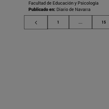
Facultad de Educación y Psicología
Publicado en:
Diario de Navarra
Página
Páginas inter
Pág
1
...
15