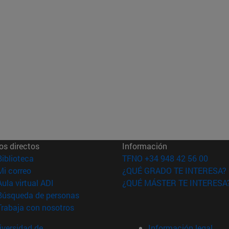
os directos
Información
(abre en nueva ventana)
Biblioteca
TFNO +34 948 42 56 00
(abre en nueva ventana)
Mi correo
¿QUÉ GRADO TE INTERESA?
(abre en nueva ventana)
Aula virtual ADI
¿QUÉ MÁSTER TE INTERESA
(abre en nueva ventana)
Búsqueda de personas
(abre en nueva ventana)
Trabaja con nosotros
versidad de
Información legal