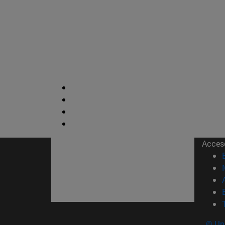
Acces
© Uni