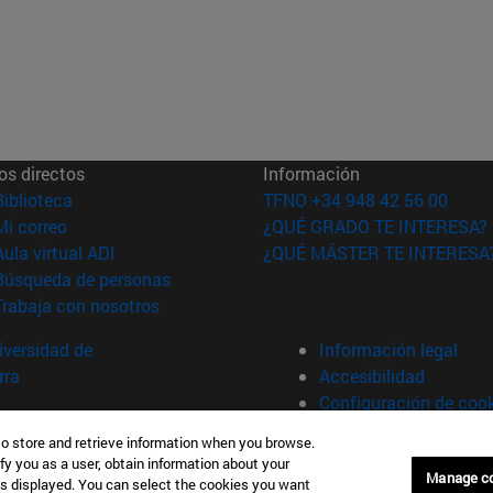
os directos
Información
(abre en nueva ventana)
Biblioteca
TFNO +34 948 42 56 00
(abre en nueva ventana)
Mi correo
¿QUÉ GRADO TE INTERESA?
(abre en nueva ventana)
Aula virtual ADI
¿QUÉ MÁSTER TE INTERESA
(abre en nueva ventana)
Búsqueda de personas
(abre en nueva ventana)
Trabaja con nosotros
versidad de
Información legal
rra
Accesibilidad
Configuración de coo
to store and retrieve information when you browse.
fy you as a user, obtain information about your
plona (España)
Manage c
is displayed. You can select the cookies you want