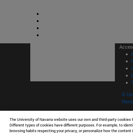
Acces
© Uni
Nava
The University of Navarra website uses our own and third-party cookies 
Contacto
Different types of cookies have different purposes. For example, to identi
Edificio Ismael Sánchez Bella<br /> 31009 Pam
browsing habits respecting your privacy, or personalize how the content 