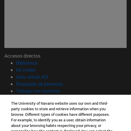
Accesos directos
(abre en nueva ventana)
Biblioteca
(abre en nueva ventana)
Mi correo
(abre en nueva ventana)
Aula virtual ADI
(abre en nueva ventana)
Búsqueda de personas
(abre en nueva ventana)
Trabaja con nosotros
Información
The University of Navarra website uses our own and third-
party cookies to store and retrieve information when you
TFNO +34 948 42 56 00
browse. Different types of cookies have different purposes.
¿QUÉ GRADO TE INTERESA?
For example, to identify you as a user, obtain information
¿QUÉ MÁSTER TE INTERESA?
about your browsing habits respecting your privacy, or
© Universidad de Navarra