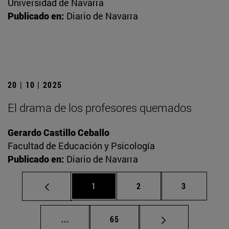
Universidad de Navarra
Publicado en:
Diario de Navarra
20 | 10 | 2025
El drama de los profesores quemados
Gerardo Castillo Ceballo
Facultad de Educación y Psicología
Publicado en:
Diario de Navarra
Página
Página
Página
1
2
3
Páginas intermedias Use TAB para despla
Página
...
65