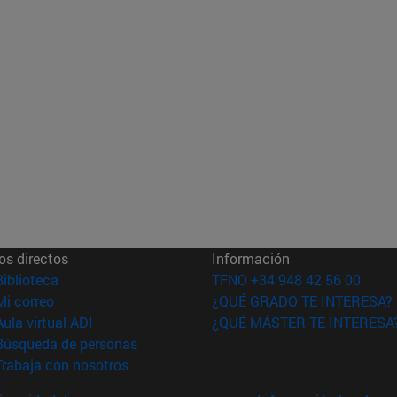
os directos
Información
(abre en nueva ventana)
Biblioteca
TFNO +34 948 42 56 00
(abre en nueva ventana)
Mi correo
¿QUÉ GRADO TE INTERESA?
(abre en nueva ventana)
Aula virtual ADI
¿QUÉ MÁSTER TE INTERESA
(abre en nueva ventana)
Búsqueda de personas
(abre en nueva ventana)
Trabaja con nosotros