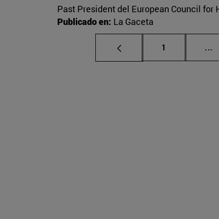
Past President del European Council for H
Publicado en:
La Gaceta
Página
P
1
...