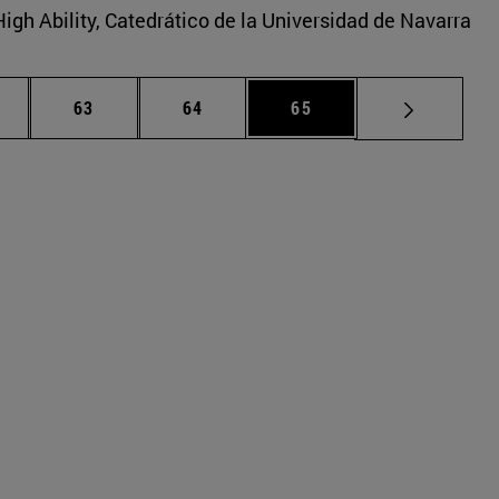
igh Ability, Catedrático de la Universidad de Navarra
áginas intermedias Use TAB para desplazarse.
Página
Página
Página
63
64
65