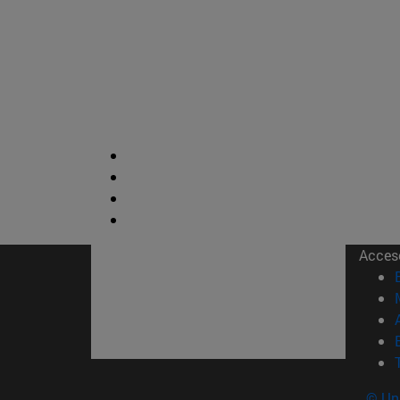
Acces
© Uni