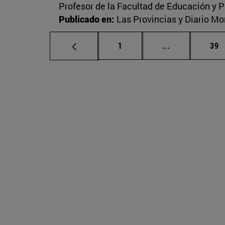
Profesor de la Facultad de Educación y P
Publicado en:
Las Provincias y Diario M
Página
Páginas inter
Pág
1
...
39