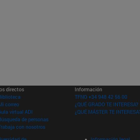
os directos
Información
(abre en nueva ventana)
Biblioteca
TFNO +34 948 42 56 00
(abre en nueva ventana)
Mi correo
¿QUÉ GRADO TE INTERESA?
(abre en nueva ventana)
Aula virtual ADI
¿QUÉ MÁSTER TE INTERESA
(abre en nueva ventana)
Búsqueda de personas
(abre en nueva ventana)
Trabaja con nosotros
versidad de
Información legal