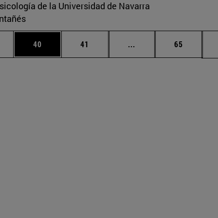
sicología de la Universidad de Navarra
ontañés
medias Use TAB para desplazarse.
ina
Página
Página
Páginas intermedias U
Página
40
41
...
65