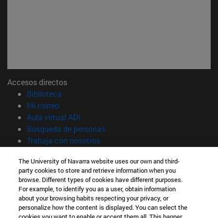
Accesos directos
(abre en nueva ventana)
Biblioteca
(abre en nueva ventana)
Mi correo
(abre en nueva ventana)
Aula virtual ADI
(abre en nueva ventana)
Búsqueda de personas
(abre en nueva ventana)
Trabaja con nosotros
Información
The University of Navarra website uses our own and third-
party cookies to store and retrieve information when you
TFNO +34 948 42 56 00
browse. Different types of cookies have different purposes.
¿QUÉ GRADO TE INTERESA?
For example, to identify you as a user, obtain information
¿QUÉ MÁSTER TE INTERESA?
about your browsing habits respecting your privacy, or
© Universidad de Navarra
personalize how the content is displayed. You can select the
cookies you want to enable or accept them all. This banner