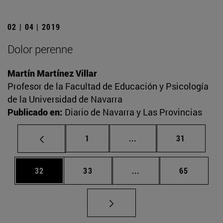
02 | 04 | 2019
Dolor perenne
Martín Martínez Villar
Profesor de la Facultad de Educación y Psicología
de la Universidad de Navarra
Publicado en:
Diario de Navarra y Las Provincias
Página
Páginas intermedias Us
Página
1
...
31
Página
Página
Páginas intermedias U
Página
32
33
...
65