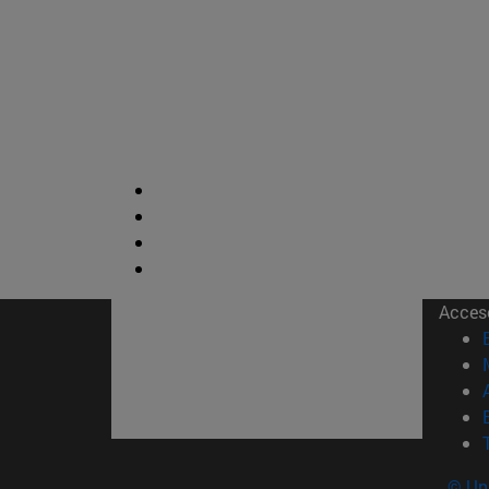
Acces
© Uni