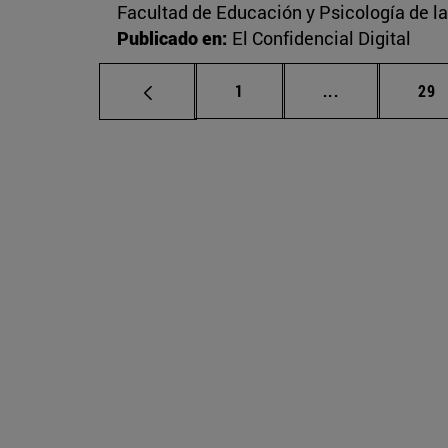
Facultad de Educación y Psicología de l
Publicado en:
El Confidencial Digital
Página
Páginas inter
Pág
1
...
29