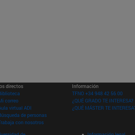
os directos
Información
(abre en nueva ventana)
Biblioteca
TFNO +34 948 42 56 00
(abre en nueva ventana)
Mi correo
¿QUÉ GRADO TE INTERESA?
(abre en nueva ventana)
Aula virtual ADI
¿QUÉ MÁSTER TE INTERESA
(abre en nueva ventana)
Búsqueda de personas
(abre en nueva ventana)
Trabaja con nosotros
versidad de
Información legal