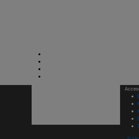
Acces
© Uni