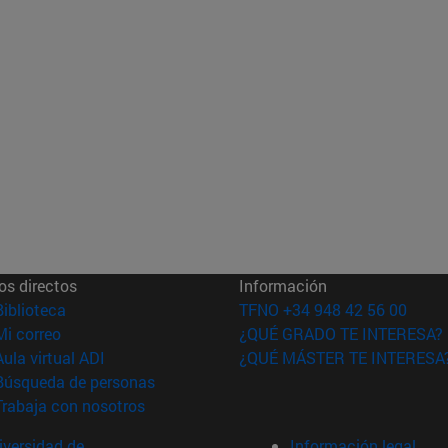
os directos
Información
(abre en nueva ventana)
Biblioteca
TFNO +34 948 42 56 00
(abre en nueva ventana)
Mi correo
¿QUÉ GRADO TE INTERESA?
(abre en nueva ventana)
Aula virtual ADI
¿QUÉ MÁSTER TE INTERESA
(abre en nueva ventana)
Búsqueda de personas
(abre en nueva ventana)
Trabaja con nosotros
versidad de
Información legal