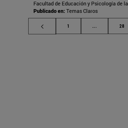
Facultad de Educación y Psicología de l
Publicado en:
Temas Claros
Página
Páginas inter
Pág
1
...
28