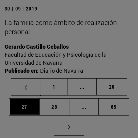
30 | 09 | 2019
La familia como ámbito de realización
personal
Gerardo Castillo Ceballos
Facultad de Educación y Psicología de la
Universidad de Navarra
Publicado en:
Diario de Navarra
Página
Páginas intermedias Us
Página
1
...
26
Página
Página
Páginas intermedias U
Página
27
28
...
65