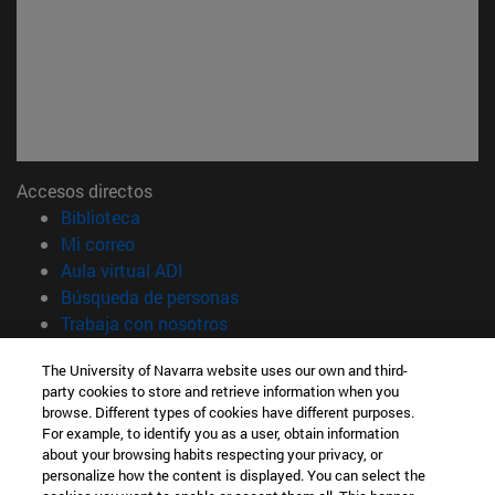
Accesos directos
(abre en nueva ventana)
Biblioteca
(abre en nueva ventana)
Mi correo
(abre en nueva ventana)
Aula virtual ADI
(abre en nueva ventana)
Búsqueda de personas
(abre en nueva ventana)
Trabaja con nosotros
Información
The University of Navarra website uses our own and third-
party cookies to store and retrieve information when you
TFNO +34 948 42 56 00
browse. Different types of cookies have different purposes.
¿QUÉ GRADO TE INTERESA?
For example, to identify you as a user, obtain information
¿QUÉ MÁSTER TE INTERESA?
about your browsing habits respecting your privacy, or
© Universidad de Navarra
personalize how the content is displayed. You can select the